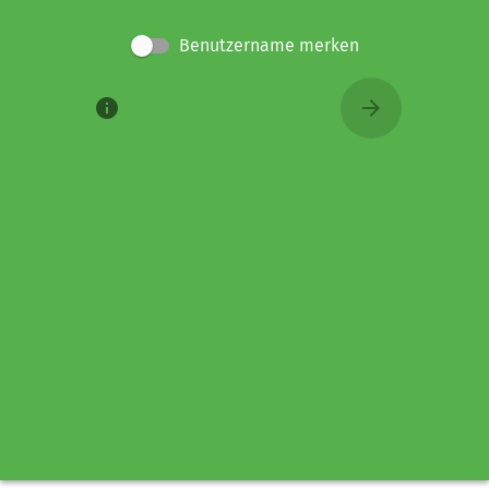
Benutzername merken
info
arrow_forward